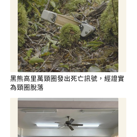
黑熊高里萬頸圈發出死亡訊號，經證實
為頸圈脫落