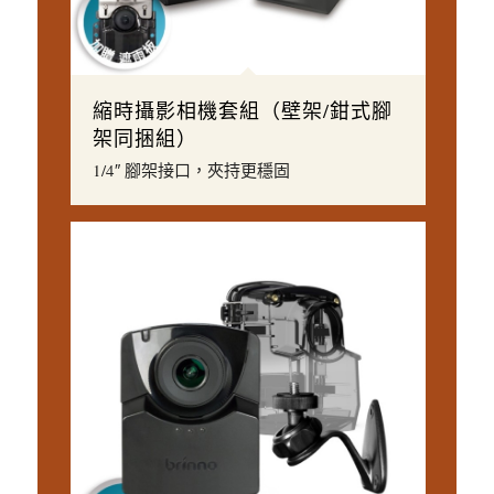
縮時攝影相機套組（壁架/鉗式腳
架同捆組）
1/4″ 腳架接口，夾持更穩固