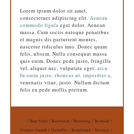
Lorem ipsum dolor sit amet,
consectetuer adipiscing elit.
Aenean
commodo ligula
eget dolor. Aenean
massa. Cum sociis natoque penatibus
et magnis dis parturient montes,
nascetur ridiculus mus. Donec quam
felis, ultsem. Nulla consequat massa
quis enim. Donec pede justo, fringilla
vel, aliquet nec, vulputate eget,
arcu.
In enim justo, rhoncus ut, imperdiet a
,
venenatis vitae, justo. Nullam dictum
felis eu pede mollis pretium.
All
/
Bear Vault
/
Bearwatch
/
Browning
/
Bushnell
/
Counter Assault
/
GardePro
/
KeepGuard
/
Reconyx
/