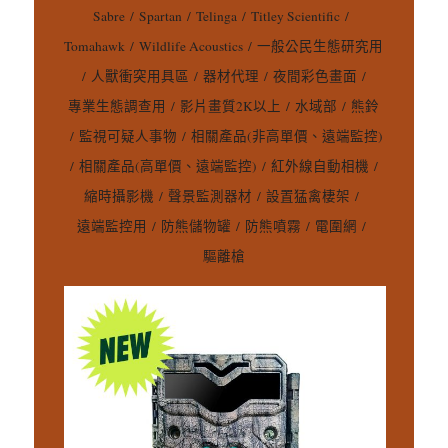
Sabre
/
Spartan
/
Telinga
/
Titley Scientific
/
Tomahawk
/
Wildlife Acoustics
/
一般公民生態研究用
/
人獸衝突用具區
/
器材代理
/
夜間彩色畫面
/
專業生態調查用
/
影片畫質2K以上
/
水域部
/
熊鈴
/
監視可疑人事物
/
相關產品(非高單價、遠端監控)
/
相關產品(高單價、遠端監控)
/
紅外線自動相機
/
縮時攝影機
/
聲景監測器材
/
設置猛禽棲架
/
遠端監控用
/
防熊儲物罐
/
防熊噴霧
/
電圍網
/
驅離槍