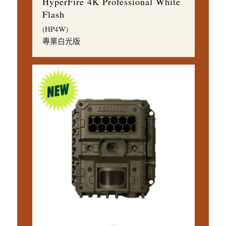
HyperFire 4K Professional White
Flash
(HP4W)
專業白光版