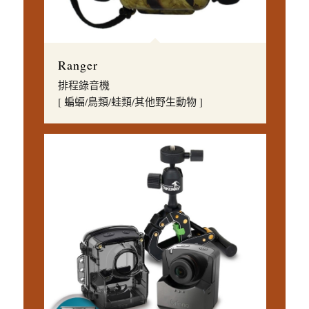
Ranger
排程錄音機
[ 蝙蝠/鳥類/蛙類/其他野生動物 ]